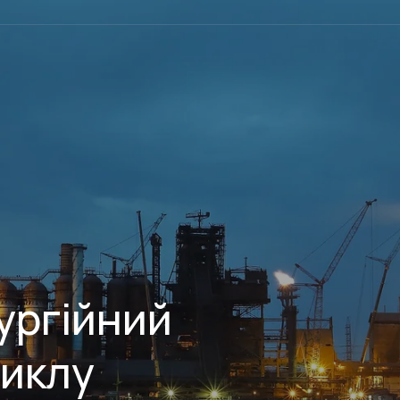
ургійний
циклу