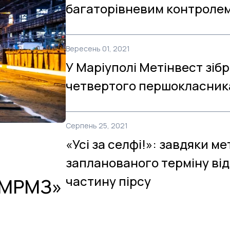
багаторівневим контроле
Вересень 01, 2021
У Маріуполі Метінвест зіб
четвертого першокласник
Серпень 25, 2021
«Усі за селфі!»: завдяки м
запланованого терміну від
частину пірсу
-МРМЗ»