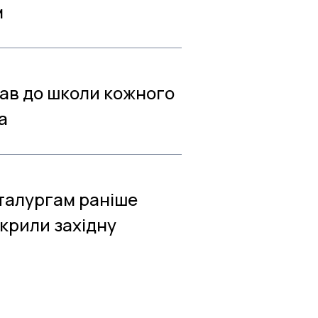
м
рав до школи кожного
а
еталургам раніше
крили західну